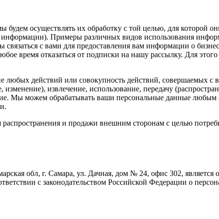
ы будем осуществлять их обработку с той целью, для которой он
ом информации). Примеры различных видов использования инфо
ы связаться с вами для предоставления вам информации о бизне
бое время отказаться от подписки на нашу рассылку. Для этого 
е любых действий или совокупность действий, совершаемых с в
, изменение), извлечение, использование, передачу (распростра
ение. Мы можем обрабатывать ваши персональные данные любым
и.
 распространения и продажи внешним сторонам с целью потреби
арская обл, г. Самара, ул. Дачная, дом № 24, офис 302, являет
 соответствии с законодательством Российской Федерации о пер