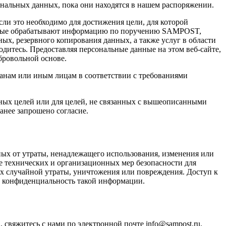
нальных данных, пока они находятся в нашем распоряжении.
и это необходимо для достижения цели, для которой
торые обрабатывают информацию по поручению SAMPOST,
х, резервного копирования данных, а также услуг в области
одитесь. Предоставляя персональные данные на этом веб-сайте,
бровольной основе.
нам или иным лицам в соответствии с требованиями
ых целей или для целей, не связанных с вышеописанными
анее запрошено согласие.
х от утраты, ненадлежащего использования, изменения или
е технических и организационных мер безопасности для
х случайной утраты, уничтожения или повреждения. Доступ к
ь конфиденциальность такой информации.
, свяжитесь с нами по электронной почте
info@sampost.ru
.