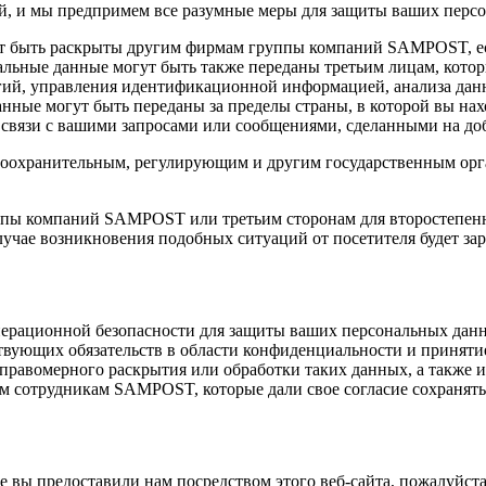
й, и мы предпримем все разумные меры для защиты ваших персо
т быть раскрыты другим фирмам группы компаний SAMPOST, есл
альные данные могут быть также переданы третьим лицам, ко
ий, управления идентификационной информацией, анализа данны
нные могут быть переданы за пределы страны, в которой вы нах
в связи с вашими запросами или сообщениями, сделанными на до
охранительным, регулирующим и другим государственным орга
пы компаний SAMPOST или третьим сторонам для второстепенн
лучае возникновения подобных ситуаций от посетителя будет зар
рационной безопасности для защиты ваших персональных данны
твующих обязательств в области конфиденциальности и приняти
равомерного раскрытия или обработки таких данных, а также и
м сотрудникам SAMPOST, которые дали свое согласие сохранят
 вы предоставили нам посредством этого веб-сайта, пожалуйста